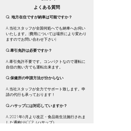
​よくある質問
Q. 地方在住ですが納車は可能ですか？
A.当社スタッフが全国何処へでも納車へお伺い
いたします。(費用については場所により変わり
ますのでお問い合わせ下さい)
Q.牽引免許は必要ですか？
A.牽引免許不要です。コンパクトなので運転に
自信の無い方でも運転出来ます。
Q.保健所の申請方法が分からない
A.当社スタッフが全力でサポート致します。申
請の代行も承っております！
Q.ハサップには対応していますか？​
A.2021年6月より改正・食品衛生法施行されま
した通称HACCP（ハサップ）
​にも対応しております