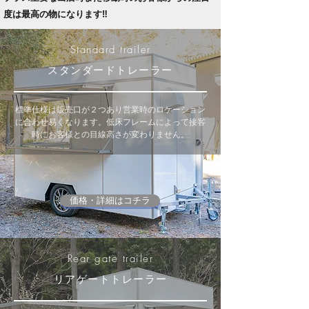
度は最高の物になります‼
Standard trailer
​スタンダードトレーラー
​​標準仕様は販売口が２つあり営業時のロケーション
に合わせ易くなります。低床フレームによって接客
時にお客様との目線高さが変わりません。
価格・詳細はコチラ
Rear gate trailer
リアゲートトレーラー