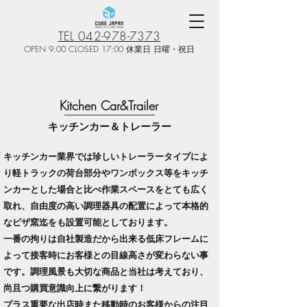
TEL 042-978-7373
OPEN 9:00 CLOSED 17:00 休業日 日曜・祝日
Kitchen Car&Trailer
​​キッチンカー＆トレーラー
キッチンカー業界では珍しいトレーラータイプによ
り軽トラックの荷台部分やワンボックス等をキッチ
ンカーとした場合と比べ作業スペースをとても広く
取れ、自由度の高い調理器具の配置によって本格的
なピザ窯迄をも設置可能としております。
一番の拘りは自社製造だから出来る低床フレームに
よって接客時にお客様との目線高さが変わらない事
です。
調理風景も大切な商品と当社は考えており、
尚且つ購買意識向上に繋がります！
プラス重要な出店時また移動時のお客様からの注目