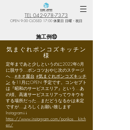
TEL 042-978-7373
OPEN 9:00 CLOSED 17:00 休業日 日曜・祝日
施工例⑩
気まぐれポンコズキッチン
様
定年まであと少しというのに2022年6月
に脱サラ…ポンコツおやじ次のステージ
へ…
#ネオ屋台
#気まぐれポンコズキッチ
ン
を11月にOPEN 予定です。コンセプト
は『昭和のサービスエリア』という…あ
の頃、高速サービスエリアってウキウキ
する場所だった…まだどうなるかは未定
ですが…よろしくお願い致します
Instagram↓↓
https://www.instagram.com/ponkos__kitch
en/