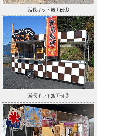
延長キット施工例①
延長キット施工例②