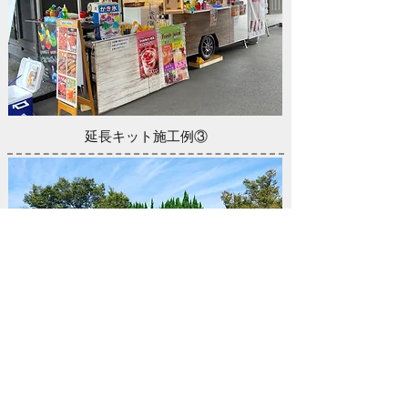
延長キット施工例③
延長キット施工例④